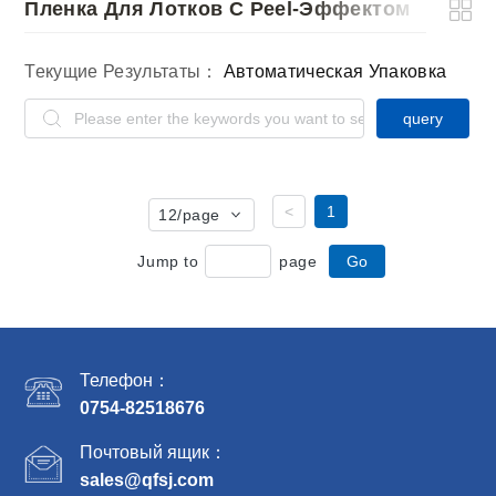
Пленка Для Лотков С Peel-Эффектом
Авто
Текущие Результаты：
Автоматическая Упаковка
query
<
1
12
/page
Jump to
page
Go
Телефон：
0754-82518676
Почтовый ящик：
sales@qfsj.com